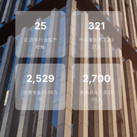
25
321
近25年行业生产
中高级技术工人3
经验
21人
2,529
2,700
注册资金2529万
长期从业人员27
元
00人