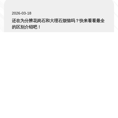
2026-03-18
还在为分辨花岗石和大理石烦恼吗？快来看看最全
的区别介绍吧！
温州豪大花岗岩集团有限公司
公司地址：温州市洞头区大门镇沙岩街43号
电话：+86-577-63458538